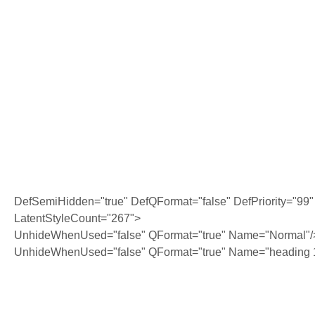
DefSemiHidden="true" DefQFormat="false" DefPriority="99"
LatentStyleCount="267">
UnhideWhenUsed="false" QFormat="true" Name="Normal"/
UnhideWhenUsed="false" QFormat="true" Name="heading 