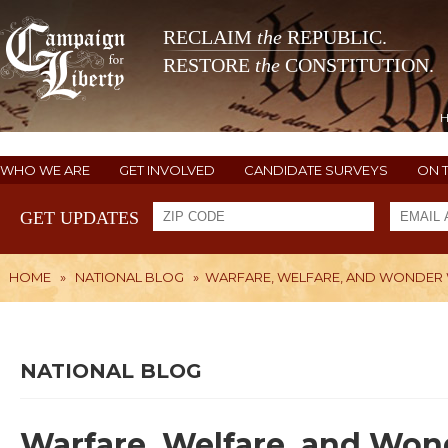
RECLAIM
the
REPUBLIC.
RESTORE
the
CONSTITUTION.
WHO WE ARE
GET INVOLVED
CANDIDATE SURVEYS
ON 
GET UPDATES
HOME
»
NATIONAL BLOG
»
WARFARE, WELFARE, AND WONDE
NATIONAL BLOG
Warfare, Welfare, and W