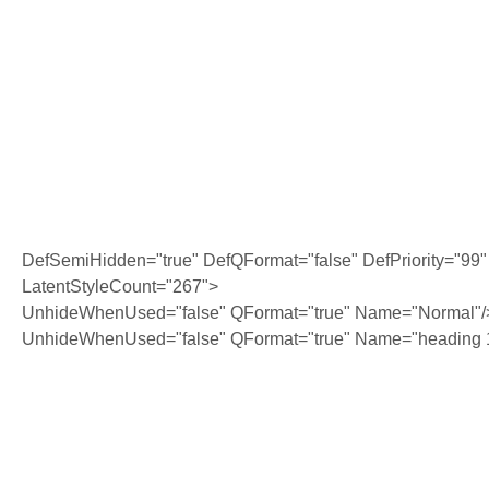
DefSemiHidden="true" DefQFormat="false" DefPriority="99"
LatentStyleCount="267">
UnhideWhenUsed="false" QFormat="true" Name="Normal"/
UnhideWhenUsed="false" QFormat="true" Name="heading 