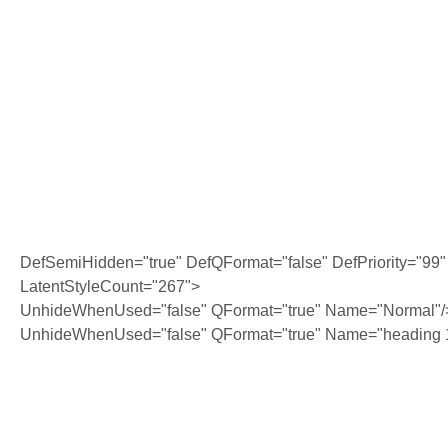
DefSemiHidden="true" DefQFormat="false" DefPriority="99"
LatentStyleCount="267">
UnhideWhenUsed="false" QFormat="true" Name="Normal"/
UnhideWhenUsed="false" QFormat="true" Name="heading 