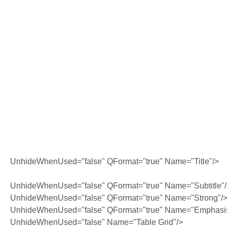
UnhideWhenUsed="false" QFormat="true" Name="Title"/>
UnhideWhenUsed="false" QFormat="true" Name="Subtitle"
UnhideWhenUsed="false" QFormat="true" Name="Strong"/
UnhideWhenUsed="false" QFormat="true" Name="Emphasi
UnhideWhenUsed="false" Name="Table Grid"/>