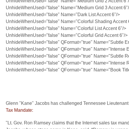
UnhideWhenUsed="false" Name="Medium Grid 2 Accent 6"
UnhideWhenUsed="false" Name="Medium Grid 3 Accent 6"
UnhideWhenUsed="false" Name="Dark List Accent 6"/>
UnhideWhenUsed="false" Name="Colorful Shading Accent 
UnhideWhenUsed="false" Name="Colorful List Accent 6"/>
UnhideWhenUsed="false" Name="Colorful Grid Accent 6"/>
UnhideWhenUsed="false" QFormat="true" Name="Subtle E
UnhideWhenUsed="false" QFormat="true" Name="Intense 
UnhideWhenUsed="false" QFormat="true" Name="Subtle Re
UnhideWhenUsed="false" QFormat="true" Name="Intense R
UnhideWhenUsed="false" QFormat="true" Name="Book Titl
Glenn "Kane" Jacobs has challenged Tennessee Lieutenan
Tax Mandate:
"Lt. Gov. Ron Ramsey claims that the Internet sales tax mandat