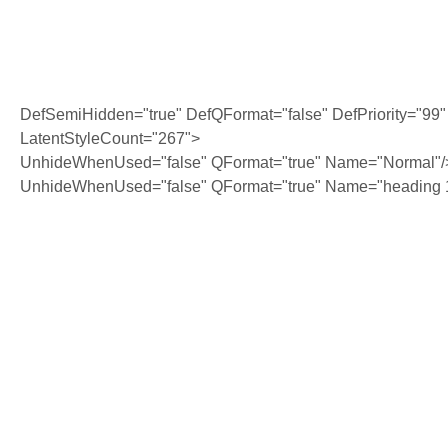
DefSemiHidden="true" DefQFormat="false" DefPriority="99"
LatentStyleCount="267">
UnhideWhenUsed="false" QFormat="true" Name="Normal"/
UnhideWhenUsed="false" QFormat="true" Name="heading 