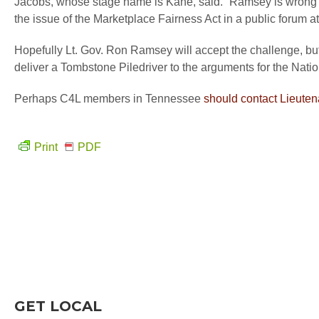
Jacobs, whose stage name is Kane, said. “Ramsey is wrong on 
the issue of the Marketplace Fairness Act in a public forum a
Hopefully Lt. Gov. Ron Ramsey will accept the challenge, bu
deliver a Tombstone Piledriver to the arguments for the Nati
Perhaps C4L members in Tennessee
should contact Lieute
Print
PDF
GET LOCAL