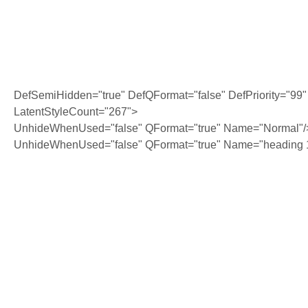
DefSemiHidden="true" DefQFormat="false" DefPriority="99"
LatentStyleCount="267">
UnhideWhenUsed="false" QFormat="true" Name="Normal"/
UnhideWhenUsed="false" QFormat="true" Name="heading 