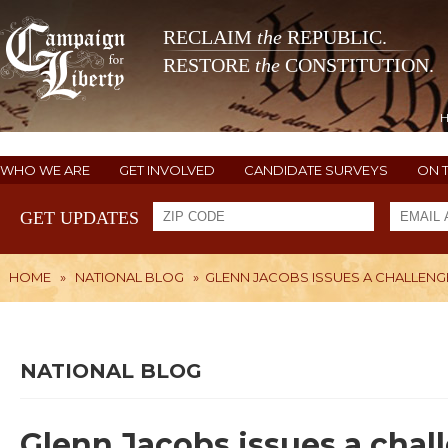
RECLAIM
the
REPUBLIC.
RESTORE
the
CONSTITUTION.
WHO WE ARE
GET INVOLVED
CANDIDATE SURVEYS
ON 
GET UPDATES
HOME
»
NATIONAL BLOG
»
GLENN JACOBS ISSUES A CHALLENG
NATIONAL BLOG
Glenn Jacobs issues a chal