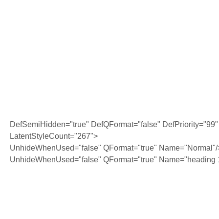
DefSemiHidden="true" DefQFormat="false" DefPriority="99"
LatentStyleCount="267">
UnhideWhenUsed="false" QFormat="true" Name="Normal"/
UnhideWhenUsed="false" QFormat="true" Name="heading 