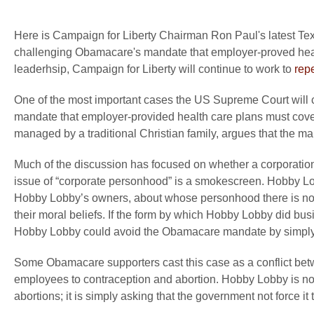
Here is Campaign for Liberty Chairman Ron Paul's latest Tex
challenging Obamacare's mandate that employer-proved heal
leaderhsip, Campaign for Liberty will continue to work to
rep
One of the most important cases the US Supreme Court will 
mandate that employer-provided health care plans must cove
managed by a traditional Christian family, argues that the ma
Much of the discussion has focused on whether a corporati
issue of “corporate personhood” is a smokescreen. Hobby L
Hobby Lobby’s owners, about whose personhood there is no do
their moral beliefs. If the form by which Hobby Lobby did busin
Hobby Lobby could avoid the Obamacare mandate by simply reo
Some Obamacare supporters cast this case as a conflict betw
employees to contraception and abortion. Hobby Lobby is not
abortions; it is simply asking that the government not force it 