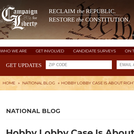
RECLAIM
the
REPUBLIC.
RESTORE
the
CONSTITUTION.
WHO WE ARE
GET INVOLVED
CANDIDATE SURVEYS
ON 
GET UPDATES
HOME
»
NATIONAL BLOG
»
HOBBY LOBBY CASE IS ABOUT RIGH
NATIONAL BLOG
Hobby Lobby Case Is About