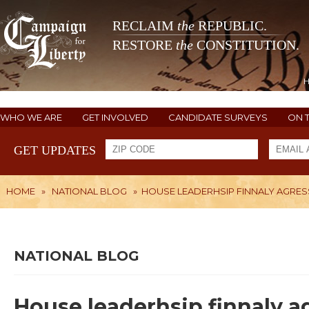
RECLAIM
the
REPUBLIC.
RESTORE
the
CONSTITUTION.
WHO WE ARE
GET INVOLVED
CANDIDATE SURVEYS
ON 
GET UPDATES
HOME
»
NATIONAL BLOG
»
HOUSE LEADERHSIP FINNALY AGRE
NATIONAL BLOG
House leaderhsip finnaly 