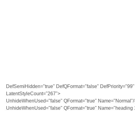
DefSemiHidden="true" DefQFormat="false" DefPriority="99"
LatentStyleCount="267">
UnhideWhenUsed="false" QFormat="true" Name="Normal"/
UnhideWhenUsed="false" QFormat="true" Name="heading 