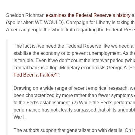
Sheldon Richman
examines the Federal Reserve’s histor
y
an
(spoiler alter: WE WOULD). Campaign for Liberty is taking the
American people the whole truth regarding the Federal Rese
The fact is, we need the Federal Reserve like we need a h
stabilize the economy or to prevent unemployment. As the 
is terrible. Even if we don’t count the interwar period (
central bank is a flop. Monetary economists George A. Se
Fed Been a Failure?
”:
Drawing on a wide range of recent empirical research, we f
been characterized by more rather than fewer symptoms 
to the Fed’s establishment. (2) While the Fed’s performa
performance has not clearly surpassed that of its undoub
War I.
The authors support that generalization with details. On in