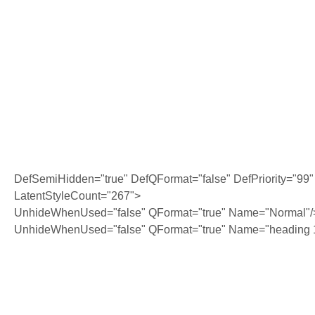
DefSemiHidden="true" DefQFormat="false" DefPriority="99"
LatentStyleCount="267">
UnhideWhenUsed="false" QFormat="true" Name="Normal"/
UnhideWhenUsed="false" QFormat="true" Name="heading 