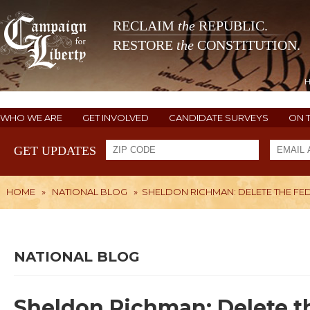
RECLAIM
the
REPUBLIC.
RESTORE
the
CONSTITUTION.
WHO WE ARE
GET INVOLVED
CANDIDATE SURVEYS
ON 
GET UPDATES
HOME
»
NATIONAL BLOG
»
SHELDON RICHMAN: DELETE THE FE
NATIONAL BLOG
Sheldon Richman: Delete t